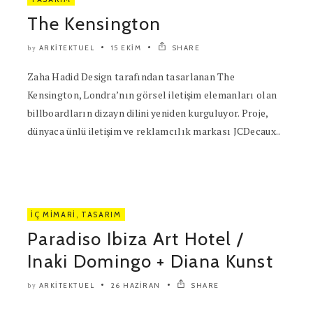
The Kensington
ARKITEKTUEL
15 EKIM
SHARE
by
Zaha Hadid Design tarafından tasarlanan The
Kensington, Londra’nın görsel iletişim elemanları olan
billboardların dizayn dilini yeniden kurguluyor. Proje,
dünyaca ünlü iletişim ve reklamcılık markası JCDecaux..
İÇ MIMARI
,
TASARIM
Paradiso Ibiza Art Hotel /
Inaki Domingo + Diana Kunst
ARKITEKTUEL
26 HAZIRAN
SHARE
by