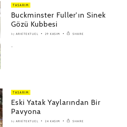
TASARIM
Buckminster Fuller’ın Sinek
Gözü Kubbesi
ARKITEKTUEL
29 KASIM
SHARE
by
..
TASARIM
Eski Yatak Yaylarından Bir
Pavyona
ARKITEKTUEL
24 KASIM
SHARE
by