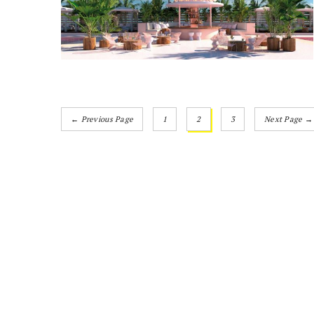
← Previous Page
1
2
3
Next Page →