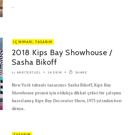
..
İÇ MIMARI
,
TASARIM
2018 Kips Bay Showhouse /
Sasha Bikoff
ARKITEKTUEL
24 EKIM
SHARE
by
New York tabanlı tasarımcı Sasha Bikoff, Kips Bay
Showhouse projesi için oldukça dikkat çekici bir çalışma
hazırlamış. Kips Bay Decorator Show, 1973 yılından beri
dünya..
TASARIM