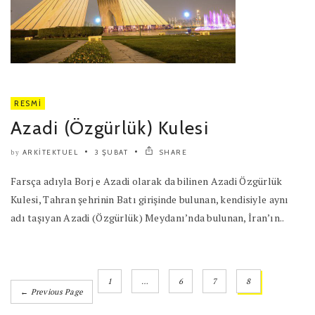
RESMI
Azadi (Özgürlük) Kulesi
ARKITEKTUEL
3 ŞUBAT
SHARE
by
Farsça adıyla Borj e Azadi olarak da bilinen Azadi Özgürlük
Kulesi, Tahran şehrinin Batı girişinde bulunan, kendisiyle aynı
adı taşıyan Azadi (Özgürlük) Meydanı’nda bulunan, İran’ın..
1
…
6
7
8
← Previous Page