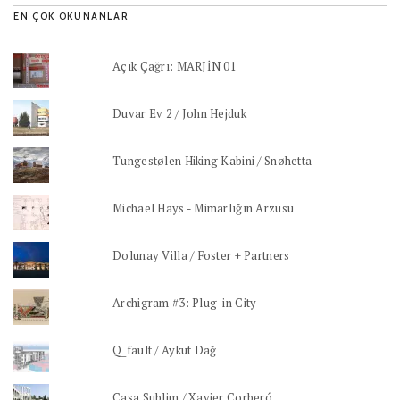
EN ÇOK OKUNANLAR
Açık Çağrı: MARJİN 01
Duvar Ev 2 / John Hejduk
Tungestølen Hiking Kabini / Snøhetta
Michael Hays - Mimarlığın Arzusu
Dolunay Villa / Foster + Partners
Archigram #3: Plug-in City
Q_fault / Aykut Dağ
Casa Sublim / Xavier Corberó