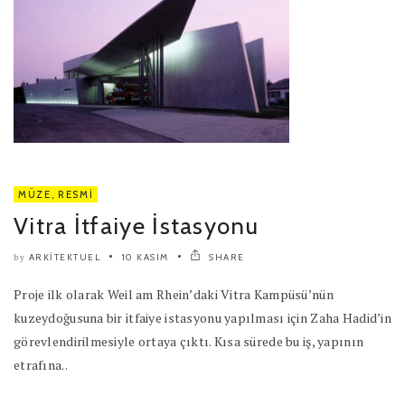
MÜZE
,
RESMI
Vitra İtfaiye İstasyonu
ARKITEKTUEL
10 KASIM
SHARE
by
Proje ilk olarak Weil am Rhein’daki Vitra Kampüsü’nün
kuzeydoğusuna bir itfaiye istasyonu yapılması için Zaha Hadid’in
görevlendirilmesiyle ortaya çıktı. Kısa sürede bu iş, yapının
etrafına..