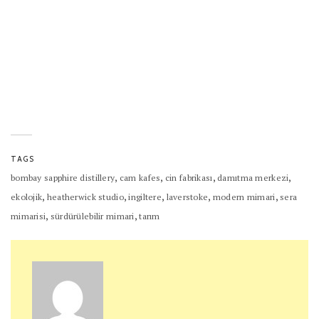
TAGS
,
,
,
,
bombay sapphire distillery
cam kafes
cin fabrikası
damıtma merkezi
,
,
,
,
,
ekolojik
heatherwick studio
ingiltere
laverstoke
modern mimari
sera
,
,
mimarisi
sürdürülebilir mimari
tarım