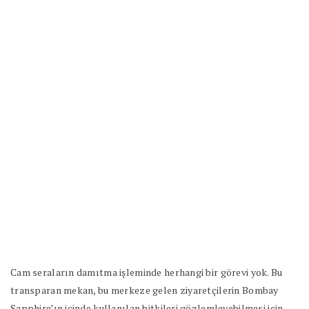
Cam seraların damıtma işleminde herhangi bir görevi yok. Bu
transparan mekan, bu merkeze gelen ziyaretçilerin Bombay
Sapphire’ın içinde kullanılan bitkileri gözlemleyebilmesi için