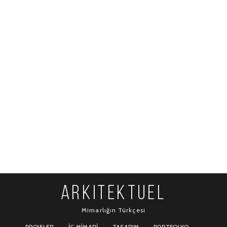
ARKITEKTUEL
Mimarlığın Türkçesi
PROJELER
İÇ MIMARI
TASARIM
PORTFOLYO