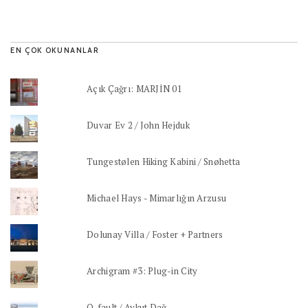
EN ÇOK OKUNANLAR
Açık Çağrı: MARJİN 01
Duvar Ev 2 / John Hejduk
Tungestølen Hiking Kabini / Snøhetta
Michael Hays - Mimarlığın Arzusu
Dolunay Villa / Foster + Partners
Archigram #3: Plug-in City
Q_fault / Aykut Dağ