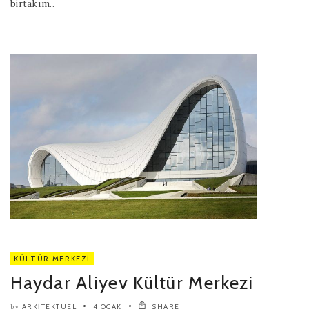
birtakım..
KÜLTÜR MERKEZI
Haydar Aliyev Kültür Merkezi
ARKITEKTUEL
4 OCAK
SHARE
by