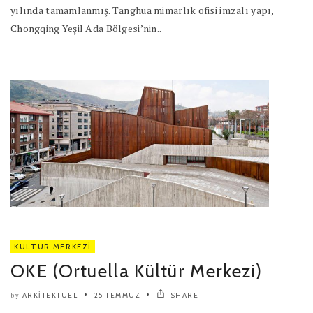
yılında tamamlanmış. Tanghua mimarlık ofisi imzalı yapı,
Chongqing Yeşil Ada Bölgesi’nin..
KÜLTÜR MERKEZI
OKE (Ortuella Kültür Merkezi)
ARKITEKTUEL
25 TEMMUZ
SHARE
by