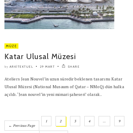
MÜZE
Katar Ulusal Müzesi
ARKITEKTUEL
29 MART
SHARE
by
Ateliers Jean Nouvel’in uzun süredir beklenen tasarımı Katar
Ulusal Müzesi (National Musaum of Qatar – NMoQ) dün halka
açıldı. ‘Jean nouvel’in yeni mimari şaheseri’ olarak..
1
2
3
4
…
9
← Previous Page