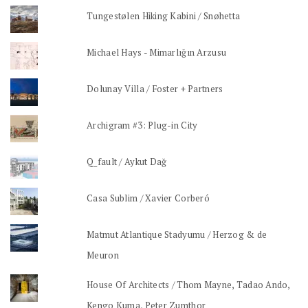
Tungestølen Hiking Kabini / Snøhetta
Michael Hays - Mimarlığın Arzusu
Dolunay Villa / Foster + Partners
Archigram #3: Plug-in City
Q_fault / Aykut Dağ
Casa Sublim / Xavier Corberó
Matmut Atlantique Stadyumu / Herzog & de
Meuron
House Of Architects / Thom Mayne, Tadao Ando,
Kengo Kuma, Peter Zumthor