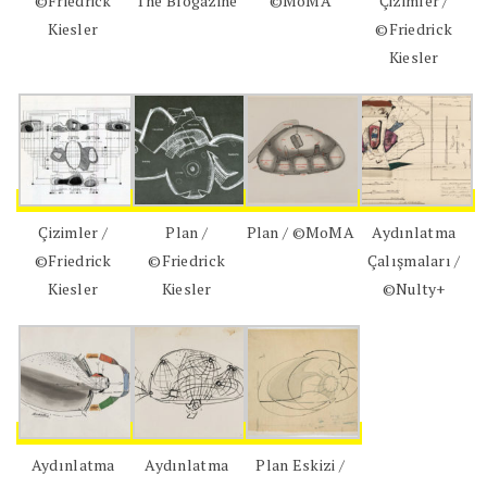
©Friedrick
The Blogazine
©MoMA
Çizimler /
Kiesler
©Friedrick
Kiesler
Çizimler /
Plan /
Plan / ©MoMA
Aydınlatma
©Friedrick
©Friedrick
Çalışmaları /
Kiesler
Kiesler
©Nulty+
Aydınlatma
Aydınlatma
Plan Eskizi /