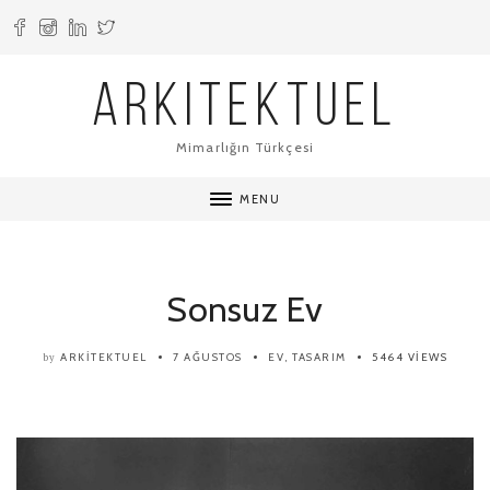
ARKITEKTUEL
Mimarlığın Türkçesi
MENU
Sonsuz Ev
ARKITEKTUEL
7 AĞUSTOS
EV
,
TASARIM
5464 VIEWS
by