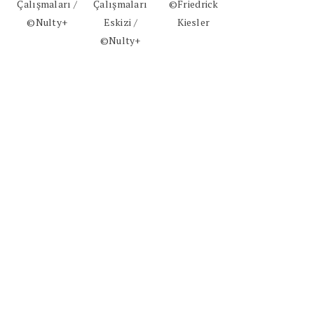
Çalışmaları /
Çalışmaları
©Friedrick
©Nulty+
Eskizi /
Kiesler
©Nulty+