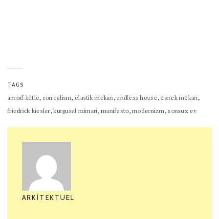
TAGS
,
,
,
,
,
amorf kütle
correalism
elastik mekan
endless house
esnek mekan
,
,
,
,
friedrick kiesler
kurgusal mimari
manifesto
modernizm
sonsuz ev
ARKITEKTUEL