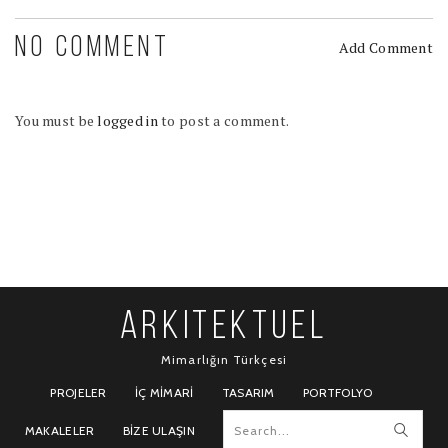
NO COMMENT
Add Comment
You must be
logged in
to post a comment.
ARKITEKTUEL
Mimarlığın Türkçesi
PROJELER
İÇ MIMARI
TASARIM
PORTFOLYO
MAKALELER
BIZE ULAŞIN