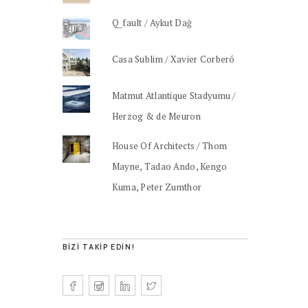
Q_fault / Aykut Dağ
Casa Sublim / Xavier Corberó
Matmut Atlantique Stadyumu /
Herzog & de Meuron
House Of Architects / Thom
Mayne, Tadao Ando, Kengo
Kuma, Peter Zumthor
BIZI TAKIP EDIN!