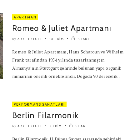
APARTMAN
Romeo & Juliet Apartmanı
ARKITEKTUEL
10 EKIM
SHARE
by
Romeo & Juliet Apartmanı, Hans Scharoun ve Wilhelm
Frank tarafından 1954 yılında tasarlanmıştır.
Almanya’nın Stuttgart şehrinde bulunan yapı organik
mimarinin önemli örneklerindir. Doğada 90 derecelik..
PERFORMANS SANATLARI
Berlin Filarmonik
ARKITEKTUEL
3 EKIM
SHARE
by
Berlin Filarmonik, II. Dünya Savaşı sırasında şehirdeki