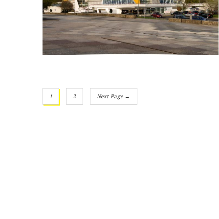
1
2
Next Page →