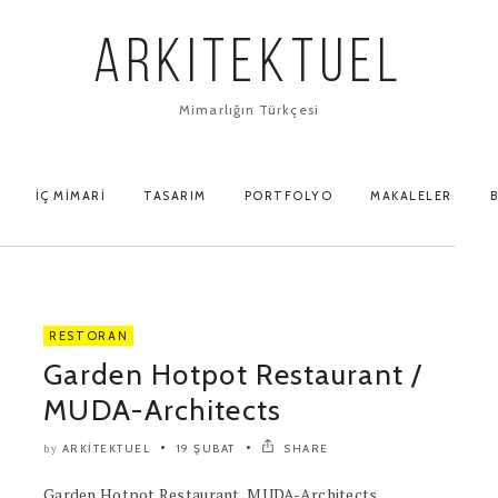
ARKITEKTUEL
Mimarlığın Türkçesi
İÇ MIMARI
TASARIM
PORTFOLYO
MAKALELER
B
RESTORAN
Garden Hotpot Restaurant /
MUDA-Architects
ARKITEKTUEL
19 ŞUBAT
SHARE
by
Garden Hotpot Restaurant, MUDA-Architects