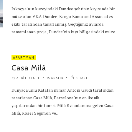
İskoçya’nın kuzeyindeki Dundee şehrinin kıyısında bir
müze olan V&A Dundee, Kengo Kuma and Associates
ekibi tarafından tasarlanmış. Geçtiğimiz aylarda
tamamlanan proje, Dundee’nin kıyı bölgesindeki müze..
APARTMAN
Casa Milà
ARKITEKTUEL
15 ARALIK
SHARE
by
Dünyaca ünlü Katalan mimar Antoni Gaudi tarafından
tasarlanan Casa Milà, Barselona’nın en ikonik
yapılarından bir tanesi. Milà Evi anlamına gelen Casa
Milà, Roser Segimon ve..