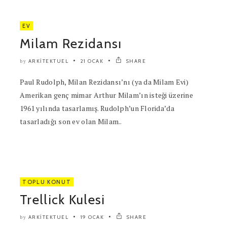
EV
Milam Rezidansı
ARKITEKTUEL
21 OCAK
SHARE
by
Paul Rudolph, Milan Rezidansı’nı (ya da Milam Evi)
Amerikan genç mimar Arthur Milam’ın isteği üzerine
1961 yılında tasarlamış. Rudolph’un Florida’da
tasarladığı son ev olan Milam..
TOPLU KONUT
Trellick Kulesi
ARKITEKTUEL
19 OCAK
SHARE
by