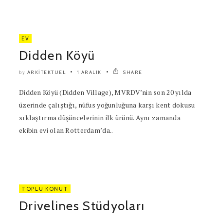
EV
Didden Köyü
ARKITEKTUEL
1 ARALIK
SHARE
by
Didden Köyü (Didden Village), MVRDV’nin son 20 yılda
üzerinde çalıştığı, nüfus yoğunluğuna karşı kent dokusu
sıklaştırma düşüncelerinin ilk ürünü. Aynı zamanda
ekibin evi olan Rotterdam’da..
TOPLU KONUT
Drivelines Stüdyoları