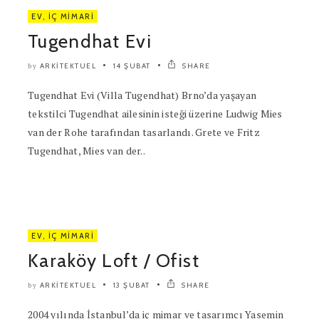
EV
,
İÇ MIMARI
Tugendhat Evi
ARKITEKTUEL
14 ŞUBAT
SHARE
by
Tugendhat Evi (Villa Tugendhat) Brno’da yaşayan
tekstilci Tugendhat ailesinin isteği üzerine Ludwig Mies
van der Rohe tarafından tasarlandı. Grete ve Fritz
Tugendhat, Mies van der..
EV
,
İÇ MIMARI
Karaköy Loft / Ofist
ARKITEKTUEL
13 ŞUBAT
SHARE
by
2004 yılında İstanbul’da iç mimar ve tasarımcı Yasemin