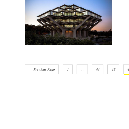
← Previous Page
1
…
44
45