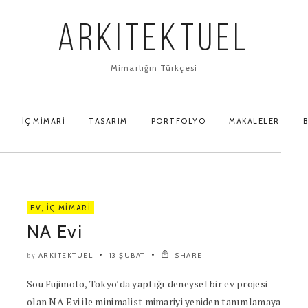
ARKITEKTUEL
Mimarlığın Türkçesi
İÇ MIMARI
TASARIM
PORTFOLYO
MAKALELER
B
EV
,
İÇ MIMARI
NA Evi
ARKITEKTUEL
13 ŞUBAT
SHARE
by
Sou Fujimoto, Tokyo’da yaptığı deneysel bir ev projesi
olan NA Evi ile minimalist mimariyi yeniden tanımlamaya