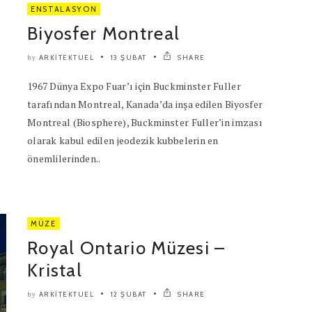
ENSTALASYON
Biyosfer Montreal
ARKITEKTUEL
13 ŞUBAT
SHARE
by
1967 Dünya Expo Fuar’ı için Buckminster Fuller
tarafından Montreal, Kanada’da inşa edilen Biyosfer
Montreal (Biosphere), Buckminster Fuller’in imzası
olarak kabul edilen jeodezik kubbelerin en
önemlilerinden..
MÜZE
Royal Ontario Müzesi –
Kristal
ARKITEKTUEL
12 ŞUBAT
SHARE
by