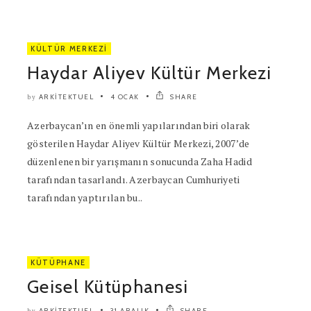
KÜLTÜR MERKEZI
Haydar Aliyev Kültür Merkezi
ARKITEKTUEL
4 OCAK
SHARE
by
Azerbaycan’ın en önemli yapılarından biri olarak
gösterilen Haydar Aliyev Kültür Merkezi, 2007’de
düzenlenen bir yarışmanın sonucunda Zaha Hadid
tarafından tasarlandı. Azerbaycan Cumhuriyeti
tarafından yaptırılan bu..
KÜTÜPHANE
Geisel Kütüphanesi
ARKITEKTUEL
31 ARALIK
SHARE
by